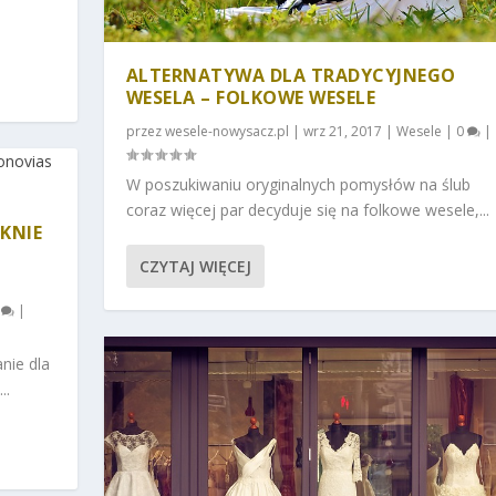
ALTERNATYWA DLA TRADYCYJNEGO
WESELA – FOLKOWE WESELE
przez
wesele-nowysacz.pl
|
wrz 21, 2017
|
Wesele
|
0
|
W poszukiwaniu oryginalnych pomysłów na ślub
coraz więcej par decyduje się na folkowe wesele,...
KNIE
CZYTAJ WIĘCEJ
0
|
nie dla
..