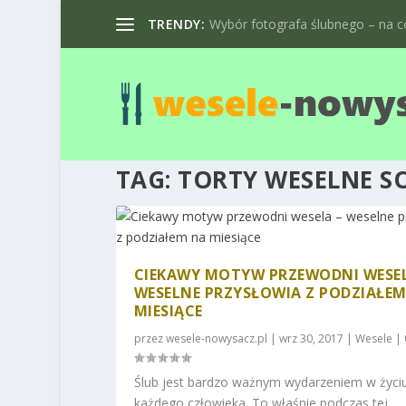
TRENDY:
Wybór fotografa ślubnego – na co
TAG:
TORTY WESELNE 
CIEKAWY MOTYW PRZEWODNI WESEL
WESELNE PRZYSŁOWIA Z PODZIAŁE
MIESIĄCE
przez
wesele-nowysacz.pl
|
wrz 30, 2017
|
Wesele
|
Ślub jest bardzo ważnym wydarzeniem w życi
każdego człowieka. To właśnie podczas tej