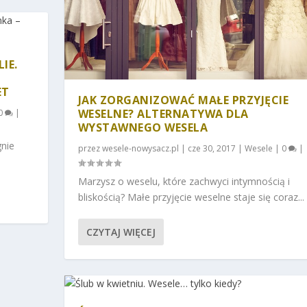
IE.
ET
JAK ZORGANIZOWAĆ MAŁE PRZYJĘCIE
WESELNE? ALTERNATYWA DLA
0
|
WYSTAWNEGO WESELA
gnie
przez
wesele-nowysacz.pl
|
cze 30, 2017
|
Wesele
|
0
|
Marzysz o weselu, które zachwyci intymnością i
bliskością? Małe przyjęcie weselne staje się coraz...
CZYTAJ WIĘCEJ