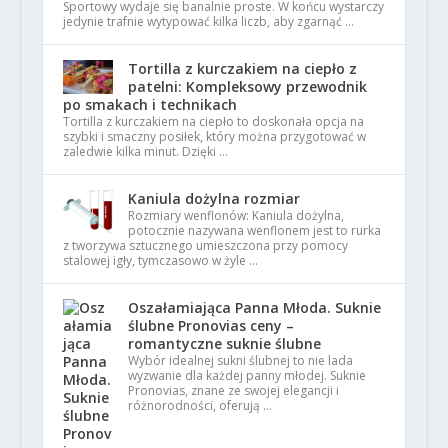
Sportowy wydaje się banalnie proste. W końcu wystarczy
jedynie trafnie wytypować kilka liczb, aby zgarnąć …
Tortilla z kurczakiem na ciepło z
patelni: Kompleksowy przewodnik
po smakach i technikach
Tortilla z kurczakiem na ciepło to doskonała opcja na
szybki i smaczny posiłek, który można przygotować w
zaledwie kilka minut. Dzięki …
Kaniula dożylna rozmiar
Rozmiary wenflonów: Kaniula dożylna,
potocznie nazywana wenflonem jest to rurka
z tworzywa sztucznego umieszczona przy pomocy
stalowej igły, tymczasowo w żyle …
Oszałamiająca Panna Młoda. Suknie
ślubne Pronovias ceny –
romantyczne suknie ślubne
Wybór idealnej sukni ślubnej to nie lada
wyzwanie dla każdej panny młodej. Suknie
Pronovias, znane ze swojej elegancji i
różnorodności, oferują …