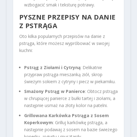
wzbogacić smak i teksturę potrawy.
PYSZNE PRZEPISY NA DANIE
Z PSTRĄGA
Oto kilka popularnych przepisów na danie z
pstrąga, które możesz wypróbować w swojej
kuchni:
Pstrąg z Ziołami i Cytryną
: Delikatnie
przypraw pstrąga mieszanką ziół, skrop
świeżym sokiem z cytryny i piecz w piekarniku.
Smażony Pstrąg w Panierce
: Obtocz pstrąga
w chrupiącej panierce z bułki tartej i ziołami, a
następnie usmaż na złoty kolor na patelni.
Grillowana Karkówka Pstrąga z Sosem
Koperkowym
: Grilluj karkówkę pstrąga, a
następnie podawaj z sosem na bazie świeżego
koperku, jogurtu i musztardy.