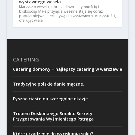
wystawnego wesela
Marzysz o weselu, które zachwyci intymnością i
bliskością? Małe przyjęcie weselne staje się coraz
popularniejszą alternatywą dla wystawnych uroczystości,
oferując wiele …
CATERING
Catering domowy – najlepszy catering w warszawie
Tradycyjne polskie danie mączne.
Pyszne ciasto na szczególne okazje
Tropem Doskonałego Smaku: Sekrety
Przygotowania Wyśmienitego Pstrąga
Które urządzenie do wyciskania soku?