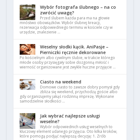
Wybór fotografa ślubnego – na co
zwrócić uwagę?
Przed ślubem każda para ma na głowie
mnóstwo obowiązków. Wybór ślubnej kreacji,
rezerwacja odpowiedniego terminu w kościele czy w
urzędzie, znalezienie …
Weselny słodki kącik. AniPasje –
Pierniczki ręcznie dekorowane
Po kościelnym albo cywilnym ślubie, w trakcie którego
młode osoby przysięgały sobie dozgonną miłość i
wierność organizowane jest zwykle huczne przyjęcie …
Ciasto na weekend
Domowe ciasto to zawsze dobry pomysł gdy
zbliża się weekend, przychodzą goście albo
gdy organizujemy jakąś rodzinną imprezę. Wykonane
samodzielnie słodkości …
Jak wybrać najlepsze usługi
weselne?
Wybór odpowiednich usług weselnych to
kluczowy element udanego przyjęcia. Oto kilka kroków,
które pomogą podjąć najlepszą decyzję: 1. Zrób