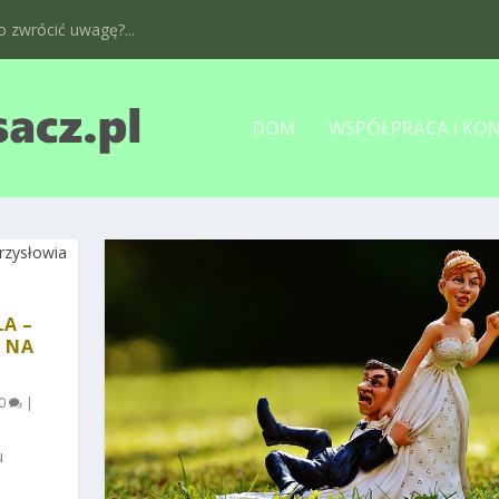
 zwrócić uwagę?...
DOM
WSPÓŁPRACA I KO
A –
M NA
0
|
u