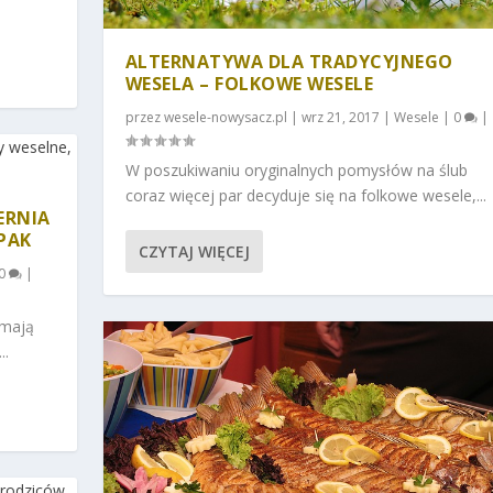
ALTERNATYWA DLA TRADYCYJNEGO
WESELA – FOLKOWE WESELE
przez
wesele-nowysacz.pl
|
wrz 21, 2017
|
Wesele
|
0
|
W poszukiwaniu oryginalnych pomysłów na ślub
coraz więcej par decyduje się na folkowe wesele,...
ERNIA
PAK
CZYTAJ WIĘCEJ
0
|
 mają
..