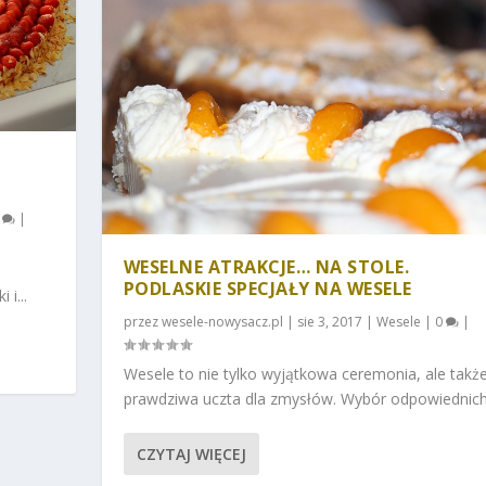
0
|
WESELNE ATRAKCJE… NA STOLE.
PODLASKIE SPECJAŁY NA WESELE
i...
przez
wesele-nowysacz.pl
|
sie 3, 2017
|
Wesele
|
0
|
Wesele to nie tylko wyjątkowa ceremonia, ale takż
prawdziwa uczta dla zmysłów. Wybór odpowiednich.
CZYTAJ WIĘCEJ