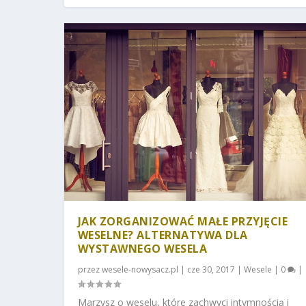
JAK ZORGANIZOWAĆ MAŁE PRZYJĘCIE
WESELNE? ALTERNATYWA DLA
WYSTAWNEGO WESELA
przez
wesele-nowysacz.pl
|
cze 30, 2017
|
Wesele
|
0
|
Marzysz o weselu, które zachwyci intymnością i