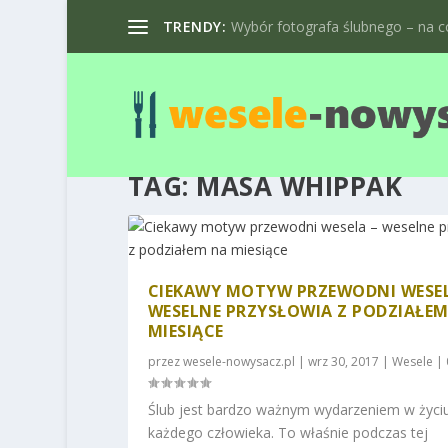
TRENDY:
Wybór fotografa ślubnego – na co
TAG:
MASA WHIPPAK
CIEKAWY MOTYW PRZEWODNI WESEL
WESELNE PRZYSŁOWIA Z PODZIAŁE
MIESIĄCE
przez
wesele-nowysacz.pl
|
wrz 30, 2017
|
Wesele
|
Ślub jest bardzo ważnym wydarzeniem w życi
każdego człowieka. To właśnie podczas tej