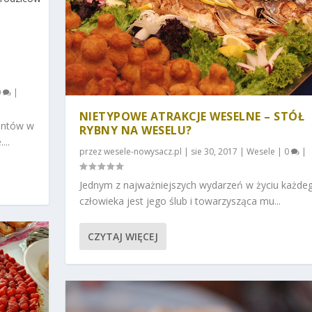
0
|
NIETYPOWE ATRAKCJE WESELNE – STÓŁ
entów w
RYBNY NA WESELU?
...
przez
wesele-nowysacz.pl
|
sie 30, 2017
|
Wesele
|
0
|
Jednym z najważniejszych wydarzeń w życiu każde
człowieka jest jego ślub i towarzysząca mu...
CZYTAJ WIĘCEJ