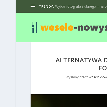
TRENDY:
Wybór fotografa ślubnego – na co
ALTERNATYWA D
FO
Wysłany przez
wesele-now