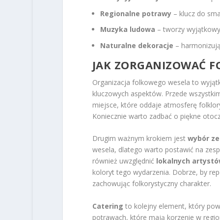
Regionalne potrawy
– klucz do sma
Muzyka ludowa
– tworzy wyjątkowy 
Naturalne dekoracje
– harmonizują 
JAK ZORGANIZOWAĆ F
Organizacja folkowego wesela to wyją
kluczowych aspektów. Przede wszystki
miejsce, które oddaje atmosferę folklory
Koniecznie warto zadbać o piękne otocz
Drugim ważnym krokiem jest
wybór z
wesela, dlatego warto postawić na zesp
również uwzględnić
lokalnych artyst
koloryt tego wydarzenia. Dobrze, by re
zachowując folkorystyczny charakter.
Catering
to kolejny element, który po
potrawach, które mają korzenie w regi