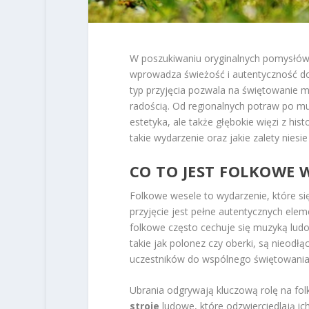
W poszukiwaniu oryginalnych pomysłów n
wprowadza świeżość i autentyczność do t
typ przyjęcia pozwala na świętowanie mi
radością. Od regionalnych potraw po muz
estetyka, ale także głębokie więzi z his
takie wydarzenie oraz jakie zalety nies
CO TO JEST FOLKOWE 
Folkowe wesele to wydarzenie, które się
przyjęcie jest pełne autentycznych ele
folkowe często cechuje się muzyką ludo
takie jak polonez czy oberki, są nieod
uczestników do wspólnego świętowania
Ubrania odgrywają kluczową rolę na f
stroje
ludowe, które odzwierciedlają ich