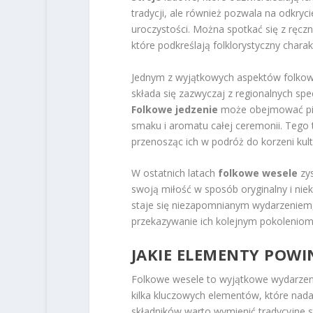
tradycji, ale również pozwala na odkryci
uroczystości. Można spotkać się z ręc
które podkreślają folklorystyczny chara
Jednym z wyjątkowych aspektów folko
składa się zazwyczaj z regionalnych sp
Folkowe jedzenie
może obejmować pier
smaku i aromatu całej ceremonii. Tego
przenosząc ich w podróż do korzeni kult
W ostatnich latach
folkowe wesele
zys
swoją miłość w sposób oryginalny i niek
staje się niezapomnianym wydarzeniem, 
przekazywanie ich kolejnym pokoleniom
JAKIE ELEMENTY POWI
Folkowe wesele to wyjątkowe wydarzenie
kilka kluczowych elementów, które nad
składników warto wymienić tradycyjne s