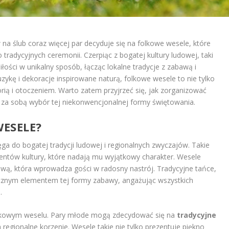
a ślub coraz więcej par decyduje się na folkowe wesele, które
radycyjnych ceremonii. Czerpiąc z bogatej kultury ludowej, taki
łości w unikalny sposób, łącząc lokalne tradycje z zabawą i
ykę i dekoracje inspirowane naturą, folkowe wesele to nie tylko
torią i otoczeniem. Warto zatem przyjrzeć się, jak zorganizować
ie za sobą wybór tej niekonwencjonalnej formy świętowania.
WESELE?
ga do bogatej tradycji ludowej i regionalnych zwyczajów. Takie
mentów kultury, które nadają mu wyjątkowy charakter. Wesele
wą, która wprowadza gości w radosny nastrój. Tradycyjne tańce,
łącznym elementem tej formy zabawy, angażując wszystkich
.
olkowym weselu. Pary młode mogą zdecydować się na
tradycyjne
 regionalne korzenie. Wesele takie nie tylko prezentuje piękno