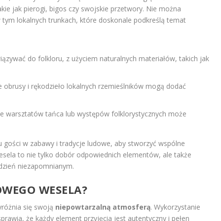
takie jak pierogi, bigos czy swojskie przetwory. Nie można
tym lokalnych trunkach, które doskonale podkreślą temat
zywać do folkloru, z użyciem naturalnych materiałów, takich jak
e obrusy i rękodzieło lokalnych rzemieślników mogą dodać
 warsztatów tańca lub występów folklorystycznych może
gości w zabawy i tradycje ludowe, aby stworzyć wspólne
sela to nie tylko dobór odpowiednich elementów, ale także
 dzień niezapomnianym.
KOWEGO WESELA?
yróżnia się swoją
niepowtarzalną atmosferą
. Wykorzystanie
sprawia, że każdy element przyjęcia jest autentyczny i pełen