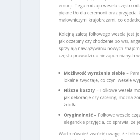
emocji. Tego rodzaju wesela często odb
piękne tło dla ceremonii oraz przyjęcia
malowniczymi krajobrazami, co dodatk
Kolejną zaletą folkowego wesela jest j
jak oczepiny czy chodzenie po wsi, angaż
sprzyjają nawiązywaniu nowych znajomoś
często prowadzi do niezapomnianych 
Możliwość wyrażenia siebie
– Para
lokalne zwyczaje, co czyni wesele wy
Niższe koszty
– Folkowe wesela mog
jak dekoracje czy catering, można zo
źródła.
Oryginalność
– Folkowe wesele częst
eleganckie przyjęcia, co sprawia, że 
Warto również zwrócić uwagę, że folko