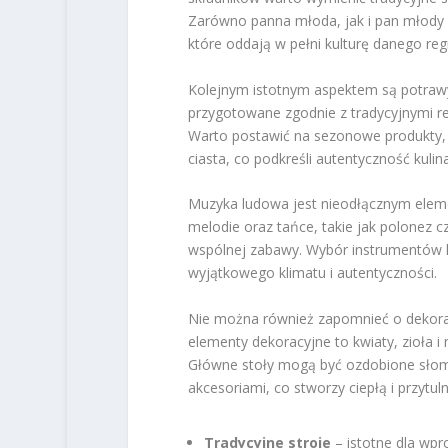
Zarówno panna młoda, jak i pan młody 
które oddają w pełni kulturę danego reg
Kolejnym istotnym aspektem są potrawy
przygotowane zgodnie z tradycyjnymi r
Warto postawić na sezonowe produkty, t
ciasta, co podkreśli autentyczność kuli
Muzyka ludowa jest nieodłącznym elem
melodie oraz tańce, takie jak polonez 
wspólnej zabawy. Wybór instrumentów l
wyjątkowego klimatu i autentyczności.
Nie można również zapomnieć o dekorac
elementy dekoracyjne to kwiaty, zioła i 
Główne stoły mogą być ozdobione słom
akcesoriami, co stworzy ciepłą i przytul
Tradycyjne stroje
– istotne dla wpr