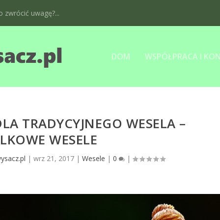
 zwrócić uwagę?...
DOM
WSPÓŁPRACA I KO
LA TRADYCYJNEGO WESELA –
LKOWE WESELE
ysacz.pl
|
wrz 21, 2017
|
Wesele
|
0
|