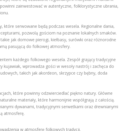
powinni zainwestować w autentyczne, folklorystyczne ubrania,
ionu.
, które serwowane będą podczas wesela. Regionalne dania,
ecepturami, pozwolą gościom na poznanie lokalnych smaków.
akie jak domowe pierogi, kiełbasy, surówki oraz różnorodne
narną pasującą do folkowej atmosfery.
entem każdego folkowego wesela. Zespół grający tradycyjne
czy kujawiak, wprowadza gości w wesoły nastrój i zachęca do
udowych, takich jak akordeon, skrzypce czy bębny, doda
jach, które powinny odzwierciedlać piękno natury. Główne
naturalne materiały, które harmonijnie współgrają z całością.
ianymi dywanami, tradycyjnymi serwetkami oraz drewnianymi
ną atmosferę.
owadzenia w atmosferę folkowych tradycji.