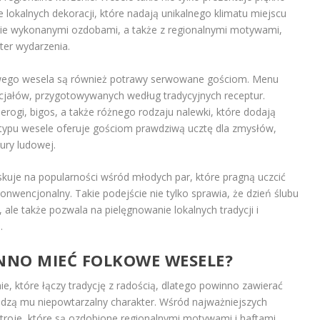
e lokalnych dekoracji, które nadają unikalnego klimatu miejscu
znie wykonanymi ozdobami, a także z regionalnymi motywami,
kter wydarzenia.
wego wesela są również potrawy serwowane gościom. Menu
ecjałów, przygotowywanych według tradycyjnych receptur.
ogi, bigos, a także różnego rodzaju nalewki, które dodają
 typu wesele oferuje gościom prawdziwą ucztę dla zmysłów,
ury ludowej.
kuje na popularności wśród młodych par, które pragną uczcić
onwencjonalny. Takie podejście nie tylko sprawia, że dzień ślubu
ale także pozwala na pielęgnowanie lokalnych tradycji i
.
NNO MIEĆ FOLKOWE WESELE?
, które łączy tradycję z radością, dlatego powinno zawierać
adzą mu niepowtarzalny charakter. Wśród najważniejszych
troje, które są ozdobione regionalnymi motywami i haftami.