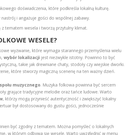
kowego doświadczenia, które podkreśla lokalną kulturę.
nastrój i angażuje gości do wspólnej zabawy.
z tematem wesela i tworzą przytulny klimat.
OLKOWE WESELE?
tkowe wyzwanie, które wymaga starannego przemyślenia wielu
m,
wybór lokalizacji
jest niezwykle istotny. Powinno to być
styczną, takie jak drewniane chaty, stodoły czy wiejskie dworki.
enie, które stworzy magiczną scenerię na ten ważny dzień.
espołu muzycznego
. Muzyka folkowa powinna być sercem
oły grające tradycyjne melodie oraz tańce ludowe. Warto
ów
, którzy mogą przynieść autentyczność i zwiększyć lokalny
pertuar był dostosowany do gustu gości, jednocześnie
winien być zgodny z tematem. Można pomyśleć o lokalnych
onie, w którym odbywa się wesele. Warto uwzględnić w menu