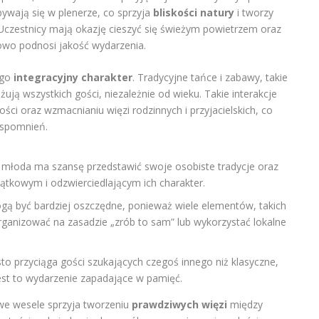
ywają się w plenerze, co sprzyja
bliskości natury
i tworzy
. Uczestnicy mają okazję cieszyć się świeżym powietrzem oraz
owo podnosi jakość wydarzenia.
ego
integracyjny charakter
. Tradycyjne tańce i zabawy, takie
ują wszystkich gości, niezależnie od wieku. Takie interakcje
ci oraz wzmacnianiu więzi rodzinnych i przyjacielskich, co
wspomnień.
 młoda ma szansę przedstawić swoje osobiste tradycje oraz
jątkowym i odzwierciedlającym ich charakter.
ą być bardziej oszczędne, ponieważ wiele elementów, takich
rganizować na zasadzie „zrób to sam” lub wykorzystać lokalne
o przyciąga gości szukających czegoś innego niż klasyczne,
jest to wydarzenie zapadające w pamięć.
we wesele sprzyja tworzeniu
prawdziwych więzi
między