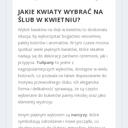
JAKIE KWIATY WYBRAĆ NA
ŚLUB W KWIETNIU?
Wybór kwiatów na ślub w kwietniu to doskonała
okazja, by wykorzystać bogactwo wiosennej
palety kolorów i aromatów. W tym czasie można
spotkać wiele pięknych kwiatów, które idealnie
nadają się do dekoracji zarówno ceremonii, jak i
przyjęcia.
Tulipany
to jedne z
najpopularniejszych wyborów, dostępne w wielu
kolorach, co pozwala na łatwe dopasowanie do
motywu przewodniego ślubu. Ich elegancka
forma i delikatność sprawiają, że są często
wybierane do bukietów panny młodej oraz jako
elementy wystroju.
Innym pięknym wyborem są
narcyzy
, które
symbolizują odrodzenie i nowe początki, co
idealnie pasuje do ślubnej atmosfery. Można je