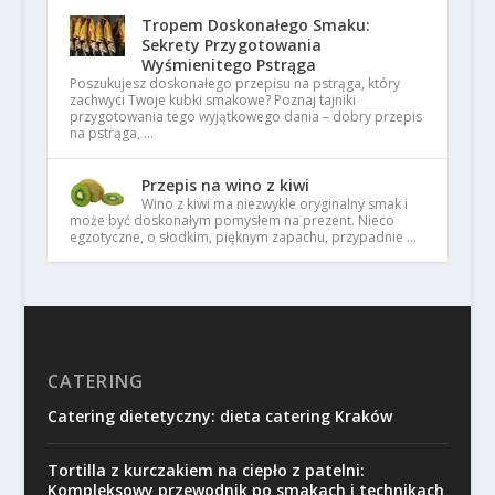
Tropem Doskonałego Smaku:
Sekrety Przygotowania
Wyśmienitego Pstrąga
Poszukujesz doskonałego przepisu na pstrąga, który
zachwyci Twoje kubki smakowe? Poznaj tajniki
przygotowania tego wyjątkowego dania – dobry przepis
na pstrąga, …
Przepis na wino z kiwi
Wino z kiwi ma niezwykle oryginalny smak i
może być doskonałym pomysłem na prezent. Nieco
egzotyczne, o słodkim, pięknym zapachu, przypadnie …
CATERING
Catering dietetyczny: dieta catering Kraków
Tortilla z kurczakiem na ciepło z patelni:
Kompleksowy przewodnik po smakach i technikach