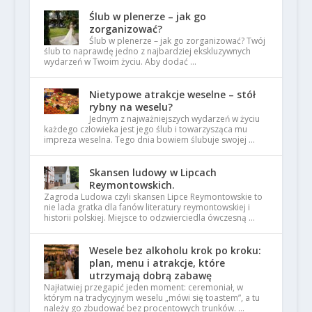
Ślub w plenerze – jak go
zorganizować?
Ślub w plenerze – jak go zorganizować? Twój
ślub to naprawdę jedno z najbardziej ekskluzywnych
wydarzeń w Twoim życiu. Aby dodać …
Nietypowe atrakcje weselne – stół
rybny na weselu?
Jednym z najważniejszych wydarzeń w życiu
każdego człowieka jest jego ślub i towarzysząca mu
impreza weselna. Tego dnia bowiem ślubuje swojej …
Skansen ludowy w Lipcach
Reymontowskich.
Zagroda Ludowa czyli skansen Lipce Reymontowskie to
nie lada gratka dla fanów literatury reymontowskiej i
historii polskiej. Miejsce to odzwierciedla ówczesną …
Wesele bez alkoholu krok po kroku:
plan, menu i atrakcje, które
utrzymają dobrą zabawę
Najłatwiej przegapić jeden moment: ceremoniał, w
którym na tradycyjnym weselu „mówi się toastem”, a tu
należy go zbudować bez procentowych trunków. …