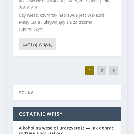
przez
wesele-nowysacz.pl
|
kwi 15, 2017
|
Inne
|
0
|
Czy wiesz, czym tak naprawdę jest Wskaźnik
Masy Ciała , ukrywający się za trzema
tajemniczymi...
CZYTAJ WIĘCEJ
1
2
OSTATNIE WPISY
Alkohol na wesele i uroczystość — jak dobrać
rodzaje, ilość i jakość