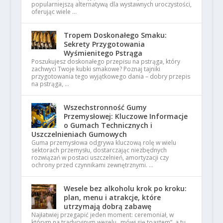
popularniejszą alternatywą dla wystawnych uroczystości,
oferując wiele …
Tropem Doskonałego Smaku:
Sekrety Przygotowania
Wyśmienitego Pstrąga
Poszukujesz doskonałego przepisu na pstrąga, który
zachwyci Twoje kubki smakowe? Poznaj tajniki
przygotowania tego wyjątkowego dania – dobry przepis
na pstrąga, …
Wszechstronność Gumy
Przemysłowej: Kluczowe Informacje
o Gumach Technicznych i
Uszczelnieniach Gumowych
Guma przemysłowa odgrywa kluczową rolę w wielu
sektorach przemysłu, dostarczając niezbędnych
rozwiązań w postaci uszczelnień, amortyzacji czy
ochrony przed czynnikami zewnętrznymi. …
Wesele bez alkoholu krok po kroku:
plan, menu i atrakcje, które
utrzymają dobrą zabawę
Najłatwiej przegapić jeden moment: ceremoniał, w
którym na tradycyjnym weselu „mówi się toastem”, a tu