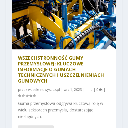
WSZECHSTRONNOŚĆ GUMY
PRZEMYSŁOWEJ: KLUCZOWE
INFORMACJE O GUMACH
TECHNICZNYCH I USZCZELNIENIACH
GUMOWYCH
przez
wesele-nowysacz.pl
|
wrz 1, 2023
|
Inne
|
0
|
Guma przemysłowa odgrywa kluczową rolę w
wielu sektorach przemysłu, dostarczając
niezbędnych...