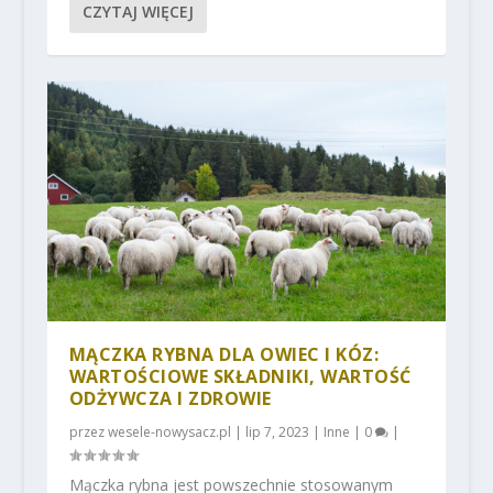
CZYTAJ WIĘCEJ
MĄCZKA RYBNA DLA OWIEC I KÓZ:
WARTOŚCIOWE SKŁADNIKI, WARTOŚĆ
ODŻYWCZA I ZDROWIE
przez
wesele-nowysacz.pl
|
lip 7, 2023
|
Inne
|
0
|
Mączka rybna jest powszechnie stosowanym