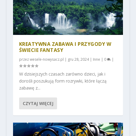
KREATYWNA ZABAWA I PRZYGODY W
ŚWIECIE FANTASY
przez
wesele-nowysacz.pl
|
gru 28, 2024
|
Inne
|
0
|
W dzisiejszych czasach zarówno dzieci, jak i
dorośli poszukują form rozrywki, które łączą
zabawę z...
CZYTAJ WIĘCEJ