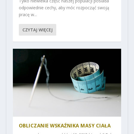
Tylko niewielka część naszej populacji posiada
odpowiednie cechy, aby móc rozpocząć swoją
pracę w...
CZYTAJ WIĘCEJ
OBLICZANIE WSKAŹNIKA MASY CIAŁA