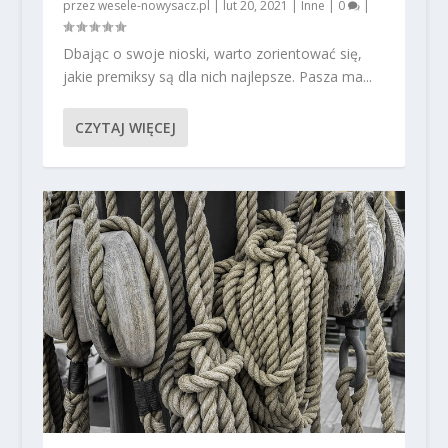
przez
wesele-nowysacz.pl
|
lut 20, 2021
|
Inne
|
0
|
Dbając o swoje nioski, warto zorientować się,
jakie premiksy są dla nich najlepsze. Pasza ma...
CZYTAJ WIĘCEJ