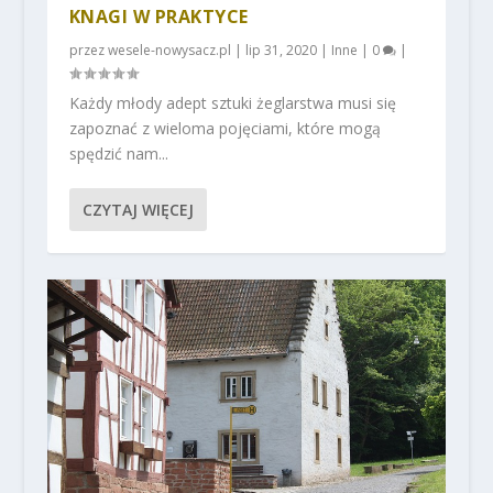
KNAGI W PRAKTYCE
przez
wesele-nowysacz.pl
|
lip 31, 2020
|
Inne
|
0
|
Każdy młody adept sztuki żeglarstwa musi się
zapoznać z wieloma pojęciami, które mogą
spędzić nam...
CZYTAJ WIĘCEJ