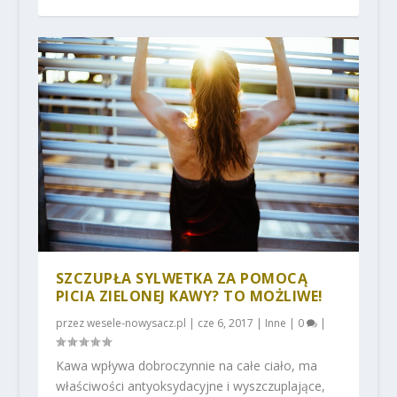
SZCZUPŁA SYLWETKA ZA POMOCĄ
PICIA ZIELONEJ KAWY? TO MOŻLIWE!
przez
wesele-nowysacz.pl
|
cze 6, 2017
|
Inne
|
0
|
Kawa wpływa dobroczynnie na całe ciało, ma
właściwości antyoksydacyjne i wyszczuplające,