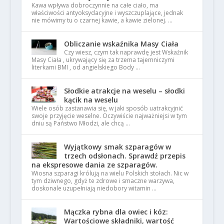
Kawa wpływa dobroczynnie na całe ciało, ma
właściwości antyoksydacyjne i wyszczuplające, jednak
nie mówimy tu o czarnej kawie, a kawie zielonej. …
Obliczanie wskaźnika Masy Ciała
Czy wiesz, czym tak naprawdę jest Wskaźnik
Masy Ciała , ukrywający się za trzema tajemniczymi
literkami BMI , od angielskiego Body …
Słodkie atrakcje na weselu – słodki
kącik na weselu
Wiele osób zastanawia się, w jaki sposób uatrakcyjnić
swoje przyjęcie weselne. Oczywiście najważniejsi w tym
dniu są Państwo Młodzi, ale chcą …
Wyjątkowy smak szparagów w
trzech odsłonach. Sprawdź przepis
na ekspresowe dania ze szparagów.
Wiosna szparagi królują na wielu Polskich stołach. Nic w
tym dziwnego, gdyż te zdrowe i smaczne warzywa,
doskonale uzupełniają niedobory witamin …
Mączka rybna dla owiec i kóz:
Wartościowe składniki, wartość